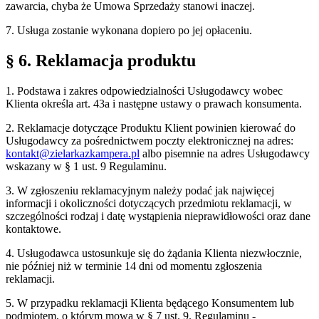
zawarcia, chyba że Umowa Sprzedaży stanowi inaczej.
7. Usługa zostanie wykonana dopiero po jej opłaceniu.
§ 6. Reklamacja produktu
1. Podstawa i zakres odpowiedzialności Usługodawcy wobec
Klienta określa art. 43a i następne ustawy o prawach konsumenta.
2. Reklamacje dotyczące Produktu Klient powinien kierować do
Usługodawcy za pośrednictwem poczty elektronicznej na adres:
kontakt@zielarkazkampera.pl
albo pisemnie na adres Usługodawcy
wskazany w § 1 ust. 9 Regulaminu.
3. W zgłoszeniu reklamacyjnym należy podać jak najwięcej
informacji i okoliczności dotyczących przedmiotu reklamacji, w
szczególności rodzaj i datę wystąpienia nieprawidłowości oraz dane
kontaktowe.
4. Usługodawca ustosunkuje się do żądania Klienta niezwłocznie,
nie później niż w terminie 14 dni od momentu zgłoszenia
reklamacji.
5. W przypadku reklamacji Klienta będącego Konsumentem lub
podmiotem, o którym mowa w § 7 ust. 9. Regulaminu -