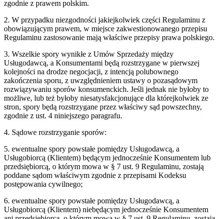
zgodnie z prawem polskim.
2. W przypadku niezgodności jakiejkolwiek części Regulaminu z
obowiązującym prawem, w miejsce zakwestionowanego przepisu
Regulaminu zastosowanie mają właściwe przepisy prawa polskiego.
3. Wszelkie spory wynikłe z Umów Sprzedaży między
Usługodawcą, a Konsumentami będą rozstrzygane w pierwszej
kolejności na drodze negocjacji, z intencją polubownego
zakończenia sporu, z uwzględnieniem ustawy o pozasądowym
rozwiązywaniu sporów konsumenckich. Jeśli jednak nie byłoby to
możliwe, lub też byłoby niesatysfakcjonujące dla którejkolwiek ze
stron, spory będą rozstrzygane przez właściwy sąd powszechny,
zgodnie z ust. 4 niniejszego paragrafu.
4. Sądowe rozstrzyganie sporów:
5. ewentualne spory powstałe pomiędzy Usługodawcą, a
Usługobiorcą (Klientem) będącym jednocześnie Konsumentem lub
przedsiębiorcą, o którym mowa w § 7 ust. 9 Regulaminu, zostają
poddane sądom właściwym zgodnie z przepisami Kodeksu
postępowania cywilnego;
6. ewentualne spory powstałe pomiędzy Usługodawcą, a
Usługobiorcą (Klientem) niebędącym jednocześnie Konsumentem
ani przedsiębiorcą, o którym mowa w § 7 ust. 9 Regulaminu, zostają