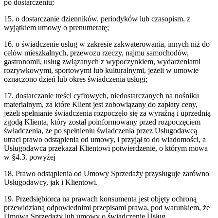
po dostarczeniu;
15. o dostarczanie dzienników, periodyków lub czasopism, z
wyjątkiem umowy o prenumeratę;
16. o świadczenie usług w zakresie zakwaterowania, innych niż do
celów mieszkalnych, przewozu rzeczy, najmu samochodów,
gastronomii, usług związanych z wypoczynkiem, wydarzeniami
rozrywkowymi, sportowymi lub kulturalnymi, jeżeli w umowie
oznaczono dzień lub okres świadczenia usługi;
17. dostarczanie treści cyfrowych, niedostarczanych na nośniku
materialnym, za które Klient jest zobowiązany do zapłaty ceny,
jeżeli spełnianie świadczenia rozpoczęło się za wyraźną i uprzednią
zgodą Klienta, który został poinformowany przed rozpoczęciem
świadczenia, że po spełnieniu świadczenia przez Usługodawcą
utraci prawo odstąpienia od umowy, i przyjął to do wiadomości, a
Usługodawca przekazał Klientowi potwierdzenie, o którym mowa
w §4.3. powyżej
18. Prawo odstąpienia od Umowy Sprzedaży przysługuje zarówno
Usługodawcy, jak i Klientowi.
19. Przedsiębiorca na prawach konsumenta jest objęty ochroną
przewidzianą odpowiednimi przepisami prawa, pod warunkiem, że
Umowa Sprzedaży lub umowy o świadczenie Usług