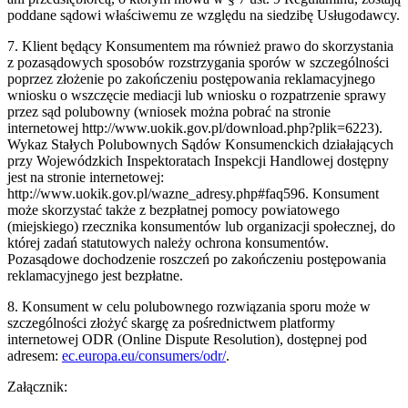
poddane sądowi właściwemu ze względu na siedzibę Usługodawcy.
7. Klient będący Konsumentem ma również prawo do skorzystania
z pozasądowych sposobów rozstrzygania sporów w szczególności
poprzez złożenie po zakończeniu postępowania reklamacyjnego
wniosku o wszczęcie mediacji lub wniosku o rozpatrzenie sprawy
przez sąd polubowny (wniosek można pobrać na stronie
internetowej http://www.uokik.gov.pl/download.php?plik=6223).
Wykaz Stałych Polubownych Sądów Konsumenckich działających
przy Wojewódzkich Inspektoratach Inspekcji Handlowej dostępny
jest na stronie internetowej:
http://www.uokik.gov.pl/wazne_adresy.php#faq596. Konsument
może skorzystać także z bezpłatnej pomocy powiatowego
(miejskiego) rzecznika konsumentów lub organizacji społecznej, do
której zadań statutowych należy ochrona konsumentów.
Pozasądowe dochodzenie roszczeń po zakończeniu postępowania
reklamacyjnego jest bezpłatne.
8. Konsument w celu polubownego rozwiązania sporu może w
szczególności złożyć skargę za pośrednictwem platformy
internetowej ODR (Online Dispute Resolution), dostępnej pod
adresem:
ec.europa.eu/consumers/odr/
.
Załącznik: