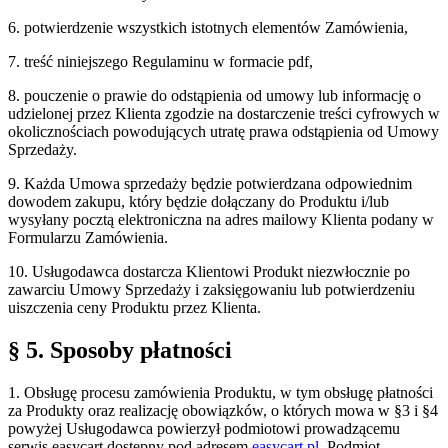
6. potwierdzenie wszystkich istotnych elementów Zamówienia,
7. treść niniejszego Regulaminu w formacie pdf,
8. pouczenie o prawie do odstąpienia od umowy lub informację o
udzielonej przez Klienta zgodzie na dostarczenie treści cyfrowych w
okolicznościach powodujących utratę prawa odstąpienia od Umowy
Sprzedaży.
9. Każda Umowa sprzedaży będzie potwierdzana odpowiednim
dowodem zakupu, który będzie dołączany do Produktu i/lub
wysyłany pocztą elektroniczna na adres mailowy Klienta podany w
Formularzu Zamówienia.
10. Usługodawca dostarcza Klientowi Produkt niezwłocznie po
zawarciu Umowy Sprzedaży i zaksięgowaniu lub potwierdzeniu
uiszczenia ceny Produktu przez Klienta.
§ 5. Sposoby płatności
1. Obsługę procesu zamówienia Produktu, w tym obsługę płatności
za Produkty oraz realizację obowiązków, o których mowa w §3 i §4
powyżej Usługodawca powierzył podmiotowi prowadzącemu
serwis easycart dostępny pod adresem
easycart.pl
. Podmiot