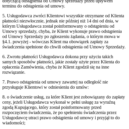
dotyczącą odstąpienia od Umowy sprzedaży przed upływem
terminu do odstąpienia od umowy.
5. Usługodawca zwróci Klientowi wszystkie otrzymane od Klienta
płatności niezwłocznie, jednak nie później niż 14 dni od dnia, w
którym Usługodawca został poinformowany o odstąpieniu od
Umowy sprzedaży, chyba, że Klient wykonuje prawo odstąpienia
od Umowy Sprzedaży po zgłoszeniu żądania, o którym mowa w
§4.1. powyżej - wówczas Klient ma obowiązek zapłaty za
świadczenia spełnione do chwili odstąpienia od Umowy Sprzedaży.
6. Zwrotu płatności Usługodawca dokona przy użyciu takich
samych sposobów płatności, jakie zostały użyte przez Klienta do
opłacenia Zamówienia, chyba że Klient zgodził się na inne
rozwiązanie.
7. Prawo odstąpienia od umowy zawartej na odległość nie
przysługuje Klientowi w odniesieniu do umów:
8. o świadczenie usług, za które Klient jest zobowiązany do zapłaty
ceny, jeżeli Usługodawca wykonał w pełni usługę za wyraźną
zgodą Kupującego, który został poinformowany przed
rozpoczęciem świadczenia, że po spełnieniu świadczenia przez
Usługodawcę utraci prawo odstąpienia od umowy i przyjął to do
wiadomości;