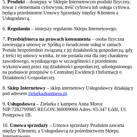
5.
Produkt
– dostępny w Sklepie Internetowym produkt fizyczny,
towar z elementami cyfrowymi, treść cyfrowa lub usługa cyfrowa,
będąca przedmiotem Umowy Sprzedaży między Klientem a
Usługodawcą.
6.
Regulamin
– niniejszy regulamin Sklepu Internetowego.
7.
Przedsiębiorca na prawach konsumenta
– osoba fizyczna
zawierająca umowę ze Spółką o świadczenie usług w ramach
Portalu bezpośrednio związaną z jej działalnością gospodarczą, gdy
z treści tej umowy wynika, że nie posiada ona dla niej charakteru
zawodowego, wynikającego w szczególności z przedmiotu
wykonywanej przez nią działalności gospodarczej, udostępnionego
na podstawie przepisów o Centralnej Ewidencji i Informacji o
Działalności Gospodarczej.
8.
Sklep Internetowy
– sklep internetowy Usługodawcy działający
pod adresem
zielarkazkampera.pl
.
9.
Usługodawca
– Zielarka z kampera Anna Moroz
NIP:7282799985 REGON:360009060 Adres: 93-347 Łódź, Ul.
Postępowa 1B.
10.
Umowa sprzedaży
– Umowa sprzedaży Produktu zawarta
między Klientem, a Usługodawcą za pośrednictwem Sklepu
Internetowego.