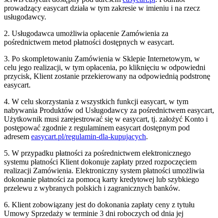
prowadzący easycart działa w tym zakresie w imieniu i na rzecz
usługodawcy.
2. Usługodawca umożliwia opłacenie Zamówienia za
pośrednictwem metod płatności dostępnych w easycart.
3. Po skompletowaniu Zamówienia w Sklepie Internetowym, w
celu jego realizacji, w tym opłacenia, po kliknięciu w odpowiedni
przycisk, Klient zostanie przekierowany na odpowiednią podstronę
easycart.
4. W celu skorzystania z wszystkich funkcji easycart, w tym
nabywania Produktów od Usługodawcy za pośrednictwem easycart,
Użytkownik musi zarejestrować się w easycart, tj. założyć Konto i
postępować zgodnie z regulaminem easycart dostępnym pod
adresem
easycart.pl/regulamin-dla-kupujacych
.
5. W przypadku płatności za pośrednictwem elektronicznego
systemu płatności Klient dokonuje zapłaty przed rozpoczęciem
realizacji Zamówienia. Elektroniczny system płatności umożliwia
dokonanie płatności za pomocą karty kredytowej lub szybkiego
przelewu z wybranych polskich i zagranicznych banków.
6. Klient zobowiązany jest do dokonania zapłaty ceny z tytułu
Umowy Sprzedaży w terminie 3 dni roboczych od dnia jej